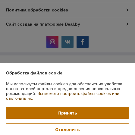
Политика обработки cookies
Сайт создан на платформе Deal.by
Информация для покупателя
Обработка файлов cookie
Юридическое лицо:
Общество с ограниченной ответственностью
"АльгоТрейд"
230023, ул. 17 Сентября, 49А, офис.8, Гродно, Беларусь
Мы используем файлы cookies для обеспечения удобства
пользователей портала и предоставления персональных
Регистрационный номер ЕГР: 591019949
рекомендаций.
Вы можете настроить файлы cookies или
отключить их.
УНП: 591019949
Регистрационный орган: Гродненский городской исполнительный
Принять
комитет
Дата регистрации компании: 07.08.2015
Отклонить
Ссылка на свидетельство/лицензию