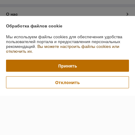
О нас
Обработка файлов cookie
Контакты
Мы используем файлы cookies для обеспечения удобства
пользователей портала и предоставления персональных
Доставка и оплата
рекомендаций.
Вы можете настроить файлы cookies или
отключить их.
График работы
Принять
Полная версия сайта
Отклонить
Политика обработки cookies
Сайт создан на платформе Deal.by