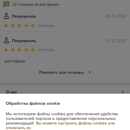
22 отзывов за всё время
Покупатель
28.05.2026
Отлично
Покупатель
13.11.2025
Отлично
всё хорошо
Показать все отзывы
О нас
Обработка файлов cookie
Контакты
Мы используем файлы cookies для обеспечения удобства
пользователей портала и предоставления персональных
Доставка и оплата
рекомендаций.
Вы можете настроить файлы cookies или
отключить их.