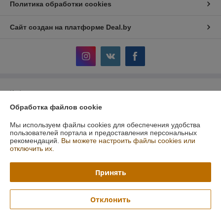
Политика обработки cookies
Сайт создан на платформе Deal.by
Информация для покупателя
Обработка файлов cookie
Юридическое лицо:
Общество с ограниченной ответственностью
"АльгоТрейд"
230023, ул. 17 Сентября, 49А, офис.8, Гродно, Беларусь
Мы используем файлы cookies для обеспечения удобства
пользователей портала и предоставления персональных
Регистрационный номер ЕГР: 591019949
рекомендаций.
Вы можете настроить файлы cookies или
отключить их.
УНП: 591019949
Регистрационный орган: Гродненский городской исполнительный
Принять
комитет
Дата регистрации компании: 07.08.2015
Отклонить
Ссылка на свидетельство/лицензию