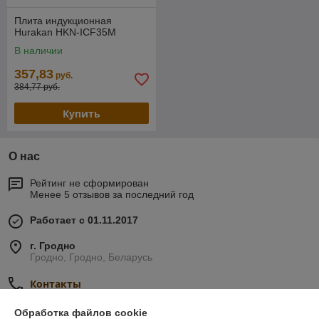
Плита индукционная
Hurakan HKN-ICF35M
В наличии
357,83
руб.
384,77 руб.
Купить
О нас
Рейтинг не сформирован
Менее 5 отзывов за последний год
Работает с 01.11.2017
г. Гродно
Гродно, Гродно, Беларусь
Контакты
Показать весь график работы
Сегодня выходной
Обработка файлов cookie