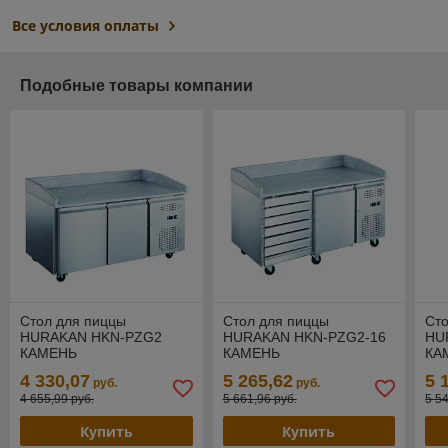
Все условия оплаты
Подобные товары компании
Стол для пиццы
Стол для пиццы
Сто
HURAKAN HKN-PZG2
HURAKAN HKN-PZG2-16
HU
КАМЕНЬ
КАМЕНЬ
КА
4 330,07
5 265,62
5 
руб.
руб.
4 655,99 руб.
5 661,96 руб.
5 5
Купить
Купить