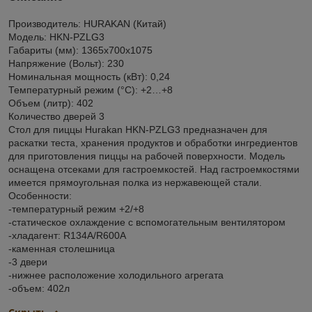
Производитель: HURAKAN (Китай)
Модель: HKN-PZLG3
Габариты (мм): 1365x700x1075
Напряжение (Вольт): 230
Номинальная мощность (кВт): 0,24
Температурный режим (°С): +2…+8
Объем (литр): 402
Количество дверей 3
Стол для пиццы Hurakan HKN-PZLG3 предназначен для
раскатки теста, хранения продуктов и обработки ингредиентов
для приготовления пиццы на рабочей поверхности. Модель
оснащена отсеками для гастроемкостей. Над гастроемкостями
имеется прямоугольная полка из нержавеющей стали.
Особенности:
-температурный режим +2/+8
-cтатическое охлаждение с вспомогательным вентилятором
-хладагент: R134A/R600A
-каменная столешница
-3 двери
-нижнее расположение холодильного агрегата
-объем: 402л