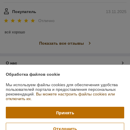
Покупатель
13.11.2025
Отлично
всё хорошо
Показать все отзывы
О нас
Обработка файлов cookie
Контакты
Мы используем файлы cookies для обеспечения удобства
пользователей портала и предоставления персональных
Доставка и оплата
рекомендаций.
Вы можете настроить файлы cookies или
отключить их.
График работы
Принять
Полная версия сайта
Отклонить