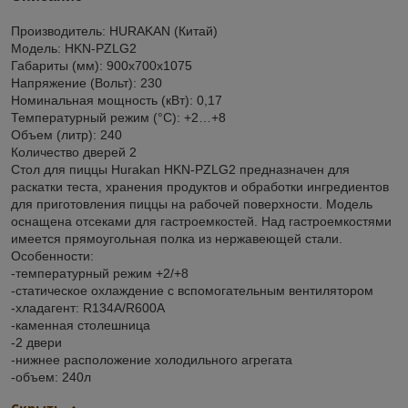
Производитель: HURAKAN (Китай)
Модель: HKN-PZLG2
Габариты (мм): 900x700x1075
Напряжение (Вольт): 230
Номинальная мощность (кВт): 0,17
Температурный режим (°С): +2…+8
Объем (литр): 240
Количество дверей 2
Стол для пиццы Hurakan HKN-PZLG2 предназначен для
раскатки теста, хранения продуктов и обработки ингредиентов
для приготовления пиццы на рабочей поверхности. Модель
оснащена отсеками для гастроемкостей. Над гастроемкостями
имеется прямоугольная полка из нержавеющей стали.
Особенности:
-температурный режим +2/+8
-cтатическое охлаждение с вспомогательным вентилятором
-хладагент: R134A/R600A
-каменная столешница
-2 двери
-нижнее расположение холодильного агрегата
-объем: 240л