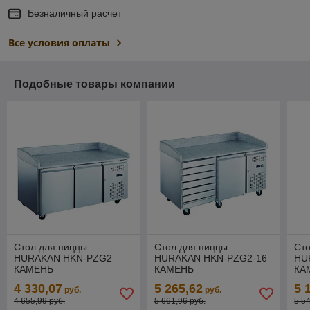
Безналичный расчет
Все условия оплаты
Подобные товары компании
Стол для пиццы
Стол для пиццы
Сто
HURAKAN HKN-PZG2
HURAKAN HKN-PZG2-16
HU
КАМЕНЬ
КАМЕНЬ
КА
4 330,07
5 265,62
5 
руб.
руб.
4 655,99 руб.
5 661,96 руб.
5 5