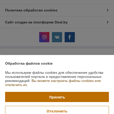
Политика обработки cookies
Сайт создан на платформе Deal.by
Информация для покупателя
Обработка файлов cookie
Юридическое лицо:
Общество с ограниченной ответственностью
"АльгоТрейд"
230023, ул. 17 Сентября, 49А, офис.8, Гродно, Беларусь
Мы используем файлы cookies для обеспечения удобства
пользователей портала и предоставления персональных
Регистрационный номер ЕГР: 591019949
рекомендаций.
Вы можете настроить файлы cookies или
отключить их.
УНП: 591019949
Регистрационный орган: Гродненский городской исполнительный
Принять
комитет
Дата регистрации компании: 07.08.2015
Отклонить