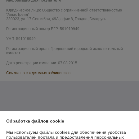
Информация для покупателя
Юридическое лицо:
Общество с ограниченной ответственностью
"АльгоТрейд"
230023, ул. 17 Сентября, 49А, офис.8, Гродно, Беларусь
Регистрационный номер ЕГР: 591019949
УНП: 591019949
Регистрационный орган: Гродненский городской исполнительный
комитет
Дата регистрации компании: 07.08.2015
Ссылка на свидетельство/лицензию
Обработка файлов cookie
Мы используем файлы cookies для обеспечения удобства
пользователей портала и предоставления персональных