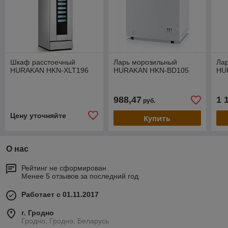
Шкаф расстоечный
Ларь морозильный
Ла
HURAKAN HKN-XLT196
HURAKAN HKN-BD105
HU
988,47
1 
руб.
Цену уточняйте
Купить
О нас
Рейтинг не сформирован
Менее 5 отзывов за последний год
Работает с 01.11.2017
г. Гродно
Гродно, Гродно, Беларусь