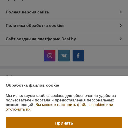
Полная версия сайта
Политика обработки cookies
Сайт создан на платформе Deal.by
Информация для покупателя
Обработка файлов cookie
Юридическое лицо:
Общество с ограниченной ответственностью
"АльгоТрейд"
230023, ул. 17 Сентября, 49А, офис.8, Гродно, Беларусь
Мы используем файлы cookies для обеспечения удобства
пользователей портала и предоставления персональных
Регистрационный номер ЕГР: 591019949
рекомендаций.
Вы можете настроить файлы cookies или
отключить их.
УНП: 591019949
Регистрационный орган: Гродненский городской исполнительный
Принять
комитет