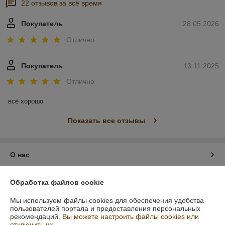
22 отзывов за всё время
Покупатель
28.05.2026
Отлично
Покупатель
13.11.2025
Отлично
всё хорошо
Показать все отзывы
О нас
Контакты
Обработка файлов cookie
Мы используем файлы cookies для обеспечения удобства
Доставка и оплата
пользователей портала и предоставления персональных
рекомендаций.
Вы можете настроить файлы cookies или
отключить их.