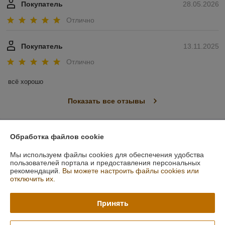
Покупатель
28.05.2026
Отлично
Покупатель
13.11.2025
Отлично
всё хорошо
Показать все отзывы
О нас
Обработка файлов cookie
Мы используем файлы cookies для обеспечения удобства
Контакты
пользователей портала и предоставления персональных
рекомендаций.
Вы можете настроить файлы cookies или
отключить их.
Доставка и оплата
Принять
График работы