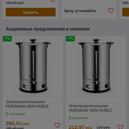
249,42 руб.
286
Цену уточняйте
Купить
Акционные предложения и новинки
-7%
-7%
Электрокипятильник
Электрокипятильник
HURAKAN HKN-HVB25
HURAKAN HKN-HVB12
В наличии
В наличии
266,41
руб.
212,97
229 руб.
руб.
286,46 руб.