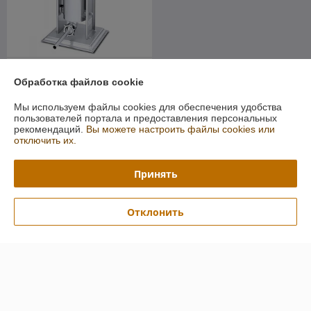
Шприц колбасный Hurakan
HKN-ISV5
Обработка файлов cookie
В наличии
Мы используем файлы cookies для обеспечения удобства
пользователей портала и предоставления персональных
481,05
руб.
рекомендаций.
Вы можете настроить файлы cookies или
517,25 руб.
отключить их.
Купить
Принять
О нас
Отклонить
Рейтинг не сформирован
Менее 5 отзывов за последний год
Работает с 01.11.2017
г. Гродно
Гродно, Гродно, Беларусь