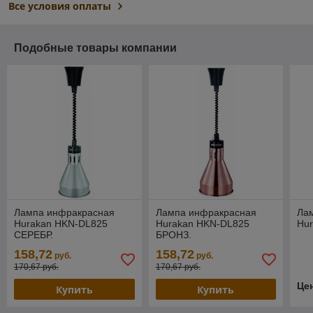
Все условия оплаты
Подобные товары компании
Лампа инфракрасная
Лампа инфракрасная
Ла
Hurakan HKN-DL825
Hurakan HKN-DL825
Hu
СЕРЕБР.
БРОНЗ.
158,72
158,72
руб.
руб.
170,67 руб.
170,67 руб.
Це
Купить
Купить