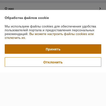
О нас
Обработка файлов cookie
Контакты
Мы используем файлы cookies для обеспечения удобства
пользователей портала и предоставления персональных
Доставка и оплата
рекомендаций.
Вы можете настроить файлы cookies или
отключить их.
График работы
Принять
Полная версия сайта
Отклонить
Политика обработки cookies
Сайт создан на платформе Deal.by