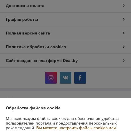
Доставка и оплата
График работы
Полная версия сайта
Политика обработки cookies
Сайт создан на платформе Deal.by
Информация для покупателя
Обработка файлов cookie
Юридическое лицо:
Общество с ограниченной ответственностью
"АльгоТрейд"
230023, ул. 17 Сентября, 49А, офис.8, Гродно, Беларусь
Мы используем файлы cookies для обеспечения удобства
пользователей портала и предоставления персональных
Регистрационный номер ЕГР: 591019949
рекомендаций.
Вы можете настроить файлы cookies или