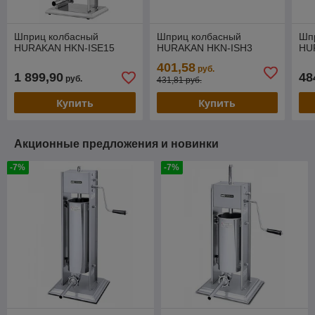
Шприц колбасный
Шприц колбасный
Шп
HURAKAN HKN-ISE15
HURAKAN HKN-ISH3
HU
401,58
руб.
1 899,90
48
руб.
431,81 руб.
Купить
Купить
Акционные предложения и новинки
-7%
-7%