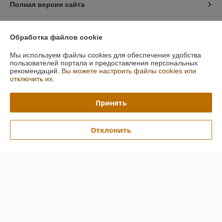
Полная версия сайта
Политика обработки cookies
Обработка файлов cookie
Сайт создан на платформе Deal.by
Мы используем файлы cookies для обеспечения удобства
пользователей портала и предоставления персональных
рекомендаций.
Вы можете настроить файлы cookies или
отключить их.
Принять
Информация для покупателя
Отклонить
Юридическое лицо:
Общество с ограниченной ответственностью
"АльгоТрейд"
230023, ул. 17 Сентября, 49А, офис.8, Гродно, Беларусь
Регистрационный номер ЕГР: 591019949
УНП: 591019949
Регистрационный орган: Гродненский городской исполнительный
комитет
Дата регистрации компании: 07.08.2015