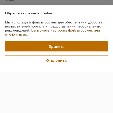
Контакты
Обработка файлов cookie
Мы используем файлы cookies для обеспечения удобства
Доставка и оплата
пользователей портала и предоставления персональных
рекомендаций.
Вы можете настроить файлы cookies или
отключить их.
График работы
Принять
Полная версия сайта
Политика обработки cookies
Отклонить
Сайт создан на платформе Deal.by
Информация для покупателя
Юридическое лицо:
Общество с ограниченной ответственностью