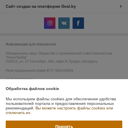
Сайт создан на платформе Deal.by
Информация для покупателя
Юридическое лицо:
Общество с ограниченной ответственностью
"АльгоТрейд"
230023, ул. 17 Сентября, 49А, офис.8, Гродно, Беларусь
Регистрационный номер ЕГР: 591019949
УНП: 591019949
Обработка файлов cookie
Регистрационный орган: Гродненский городской исполнительный
комитет
Мы используем файлы cookies для обеспечения удобства
Дата регистрации компании: 07.08.2015
пользователей портала и предоставления персональных
рекомендаций.
Вы можете настроить файлы cookies или
Ссылка на свидетельство/лицензию
отключить их.
Принять