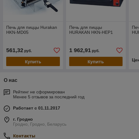
Печь для пиццы Hurakan
Печь для пиццы
Печ
HKN-MD05
HURAKAN HKN-HEP1
HU
561,32
1 962,91
руб.
руб.
Це
Купить
Купить
О нас
Рейтинг не сформирован
Менее 5 отзывов за последний год
Работает с 01.11.2017
г. Гродно
Гродно, Гродно, Беларусь
Контакты